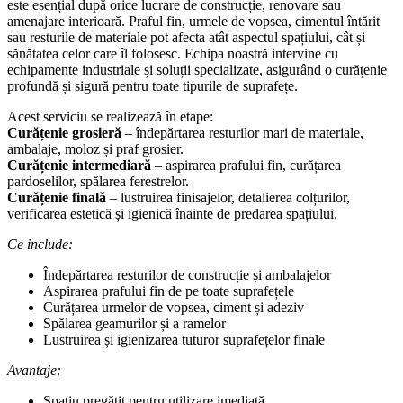
este esențial după orice lucrare de construcție, renovare sau
amenajare interioară. Praful fin, urmele de vopsea, cimentul întărit
sau resturile de materiale pot afecta atât aspectul spațiului, cât și
sănătatea celor care îl folosesc. Echipa noastră intervine cu
echipamente industriale și soluții specializate, asigurând o curățenie
profundă și sigură pentru toate tipurile de suprafețe.
Acest serviciu se realizează în etape:
Curățenie grosieră
– îndepărtarea resturilor mari de materiale,
ambalaje, moloz și praf grosier.
Curățenie intermediară
– aspirarea prafului fin, curățarea
pardoselilor, spălarea ferestrelor.
Curățenie finală
– lustruirea finisajelor, detalierea colțurilor,
verificarea estetică și igienică înainte de predarea spațiului.
Ce include:
Îndepărtarea resturilor de construcție și ambalajelor
Aspirarea prafului fin de pe toate suprafețele
Curățarea urmelor de vopsea, ciment și adeziv
Spălarea geamurilor și a ramelor
Lustruirea și igienizarea tuturor suprafețelor finale
Avantaje:
Spațiu pregătit pentru utilizare imediată