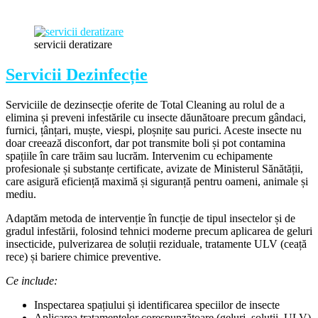
servicii deratizare
Servicii Dezinfecție
Serviciile de dezinsecție oferite de Total Cleaning au rolul de a
elimina și preveni infestările cu insecte dăunătoare precum gândaci,
furnici, țânțari, muște, viespi, ploșnițe sau purici. Aceste insecte nu
doar creează disconfort, dar pot transmite boli și pot contamina
spațiile în care trăim sau lucrăm. Intervenim cu echipamente
profesionale și substanțe certificate, avizate de Ministerul Sănătății,
care asigură eficiență maximă și siguranță pentru oameni, animale și
mediu.
Adaptăm metoda de intervenție în funcție de tipul insectelor și de
gradul infestării, folosind tehnici moderne precum aplicarea de geluri
insecticide, pulverizarea de soluții reziduale, tratamente ULV (ceață
rece) și bariere chimice preventive.
Ce include:
Inspectarea spațiului și identificarea speciilor de insecte
Aplicarea tratamentelor corespunzătoare (geluri, soluții, ULV)