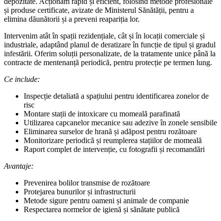
depozitate. Acționăm rapid și eficient, folosind metode profesionale
și produse certificate, avizate de Ministerul Sănătății, pentru a
elimina dăunătorii și a preveni reapariția lor.
Intervenim atât în spații rezidențiale, cât și în locații comerciale și
industriale, adaptând planul de deratizare în funcție de tipul și gradul
infestării. Oferim soluții personalizate, de la tratamente unice până la
contracte de mentenanță periodică, pentru protecție pe termen lung.
Ce include:
Inspecție detaliată a spațiului pentru identificarea zonelor de
risc
Montare stații de intoxicare cu momeală parafinată
Utilizarea capcanelor mecanice sau adezive în zonele sensibile
Eliminarea surselor de hrană și adăpost pentru rozătoare
Monitorizare periodică și reumplerea stațiilor de momeală
Raport complet de intervenție, cu fotografii și recomandări
Avantaje:
Prevenirea bolilor transmise de rozătoare
Protejarea bunurilor și infrastructurii
Metode sigure pentru oameni și animale de companie
Respectarea normelor de igienă și sănătate publică