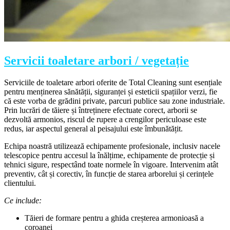
Servicii toaletare arbori / vegetație
Serviciile de toaletare arbori oferite de Total Cleaning sunt esențiale
pentru menținerea sănătății, siguranței și esteticii spațiilor verzi, fie
că este vorba de grădini private, parcuri publice sau zone industriale.
Prin lucrări de tăiere și întreținere efectuate corect, arborii se
dezvoltă armonios, riscul de rupere a crengilor periculoase este
redus, iar aspectul general al peisajului este îmbunătățit.
Echipa noastră utilizează echipamente profesionale, inclusiv nacele
telescopice pentru accesul la înălțime, echipamente de protecție și
tehnici sigure, respectând toate normele în vigoare. Intervenim atât
preventiv, cât și corectiv, în funcție de starea arborelui și cerințele
clientului.
Ce include:
Tăieri de formare pentru a ghida creșterea armonioasă a
coroanei