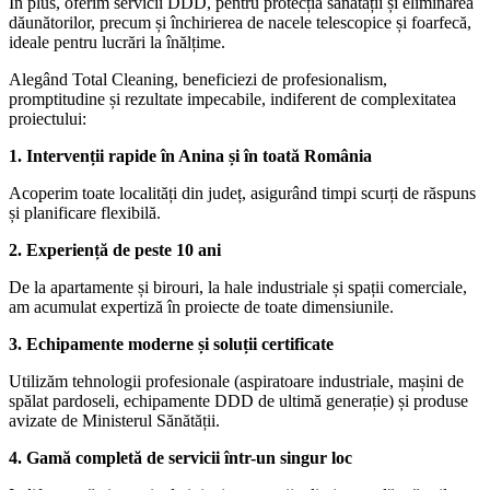
În plus, oferim servicii DDD, pentru protecția sănătății și eliminarea
dăunătorilor, precum și închirierea de nacele telescopice și foarfecă,
ideale pentru lucrări la înălțime.
Alegând Total Cleaning, beneficiezi de profesionalism,
promptitudine și rezultate impecabile, indiferent de complexitatea
proiectului:
1. Intervenții rapide în Anina și în toată România
Acoperim toate localități din județ, asigurând timpi scurți de răspuns
și planificare flexibilă.
2. Experiență de peste 10 ani
De la apartamente și birouri, la hale industriale și spații comerciale,
am acumulat expertiză în proiecte de toate dimensiunile.
3. Echipamente moderne și soluții certificate
Utilizăm tehnologii profesionale (aspiratoare industriale, mașini de
spălat pardoseli, echipamente DDD de ultimă generație) și produse
avizate de Ministerul Sănătății.
4. Gamă completă de servicii într-un singur loc