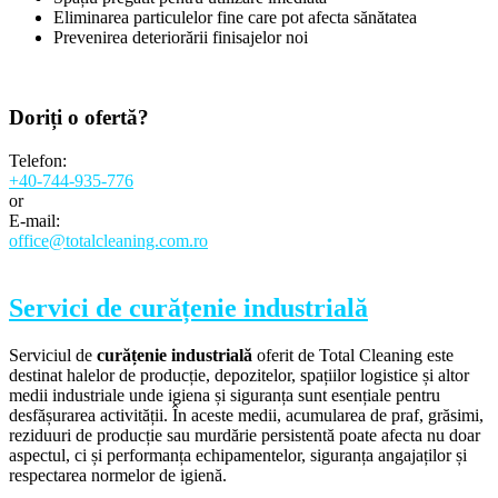
Eliminarea particulelor fine care pot afecta sănătatea
Prevenirea deteriorării finisajelor noi
Doriți o
ofertă?
Telefon:
+40-744-935-776
or
E-mail:
office@totalcleaning.com.ro
Servici de curățenie industrială
Serviciul de
curățenie industrială
oferit de Total Cleaning este
destinat halelor de producție, depozitelor, spațiilor logistice și altor
medii industriale unde igiena și siguranța sunt esențiale pentru
desfășurarea activității. În aceste medii, acumularea de praf, grăsimi,
reziduuri de producție sau murdărie persistentă poate afecta nu doar
aspectul, ci și performanța echipamentelor, siguranța angajaților și
respectarea normelor de igienă.