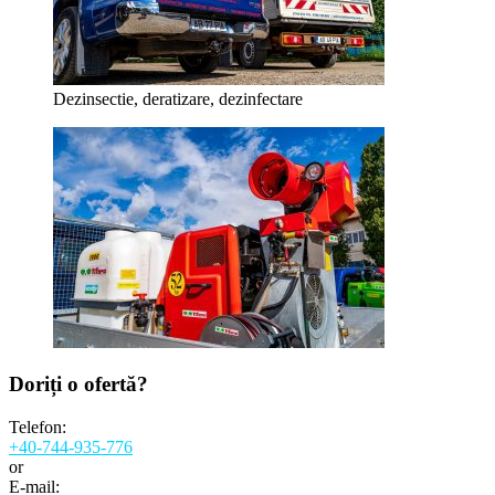
Dezinsectie, deratizare, dezinfectare
Doriți o
ofertă?
Telefon:
+40-744-935-776
or
E-mail: