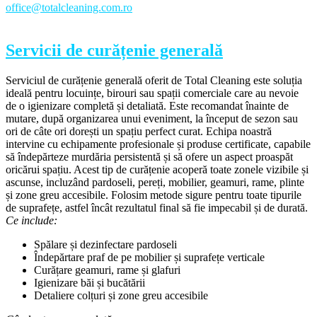
office@totalcleaning.com.ro
Servicii de curățenie generală
Serviciul de curățenie generală oferit de Total Cleaning este soluția
ideală pentru locuințe, birouri sau spații comerciale care au nevoie
de o igienizare completă și detaliată. Este recomandat înainte de
mutare, după organizarea unui eveniment, la început de sezon sau
ori de câte ori dorești un spațiu perfect curat. Echipa noastră
intervine cu echipamente profesionale și produse certificate, capabile
să îndepărteze murdăria persistentă și să ofere un aspect proaspăt
oricărui spațiu. Acest tip de curățenie acoperă toate zonele vizibile și
ascunse, incluzând pardoseli, pereți, mobilier, geamuri, rame, plinte
și zone greu accesibile. Folosim metode sigure pentru toate tipurile
de suprafețe, astfel încât rezultatul final să fie impecabil și de durată.
Ce include:
Spălare și dezinfectare pardoseli
Îndepărtare praf de pe mobilier și suprafețe verticale
Curățare geamuri, rame și glafuri
Igienizare băi și bucătării
Detaliere colțuri și zone greu accesibile