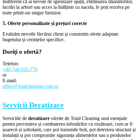
Indiferent că ai nevoie de igienizare spații, eliminarea dăunătorilor,
lucrări la arbori sau acces la înălțime cu nacela, le poți rezolva pe
toate printr-un singur furnizor.
5. Oferte personalizate și prețuri corecte
Evaluăm nevoile fiecărui client și construim oferte adaptate
bugetului și cerințelor specifice.
Doriți o
ofertă?
Telefon:
+40-744-935-776
or
E-mail:
office@totalcleaning.com.ro
Servicii Deratizare
Serviciile de
deratizare
oferite de Total Cleaning sunt esențiale
pentru prevenirea și combaterea infestărilor cu rozătoare, cum ar fi
șoarecii și șobolanii, care pot transmite boli, pot deteriora structuri și
instalații și pot compromite siguranța alimentelor sau a produselor