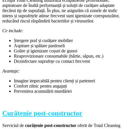
Echipa Total Cleaning utilizează echipamente profesionale,
aspiratoare de înaltă performanță și soluții de curățare adaptate
fiecărui tip de suprafață. În plus, ne asigurăm că zonele de trafic
intens și suprafețele atinse frecvent sunt igienizate corespunzător,
reducând riscul răspândirii bacteriilor și virusurilor.
Ce include:
Ștergere praf și curățare mobilier
Aspirare și spălare pardoseli
Golire și igienizare coșuri de gunoi
Reaprovizionare consumabile (hârtie, săpun, etc.)
Dezinfectare suprafețe cu contact frecvent
Avantaje:
Imagine impecabilă pentru clienți și parteneri
Confort zilnic pentru angajați
Prevenirea acumulării murdăriei
Curățenie post-constructor
Serviciul de
curățenie post-constructor
oferit de Total Cleaning