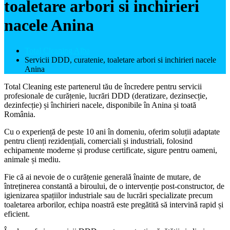
toaletare arbori si inchirieri
nacele Anina
Total Cleaning Alba
Servicii DDD, curatenie, toaletare arbori si inchirieri nacele
Anina
Total Cleaning este partenerul tău de încredere pentru servicii
profesionale de curățenie, lucrări DDD (deratizare, dezinsecție,
dezinfecție) și închirieri nacele, disponibile în Anina și toată
România.
Cu o experiență de peste 10 ani în domeniu, oferim soluții adaptate
pentru clienți rezidențiali, comerciali și industriali, folosind
echipamente moderne și produse certificate, sigure pentru oameni,
animale și mediu.
Fie că ai nevoie de o curățenie generală înainte de mutare, de
întreținerea constantă a biroului, de o intervenție post-constructor, de
igienizarea spațiilor industriale sau de lucrări specializate precum
toaletarea arborilor, echipa noastră este pregătită să intervină rapid și
eficient.