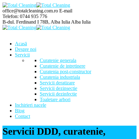
office@totalcleaning.com.ro
E-mail
Telefon:
0744 935 776
B-dul. Ferdinand I 78B, Alba Iulia
Alba Iulia
Acasă
Despre noi
Servicii
Curatenie generala
Curatenie de intretinere
Curatenia post-constructor
Curatenia industriala
Servicii deratizare
Servicii dezinsectie
Servicii dezinfectie
Toaletare arbori
Inchirieri nacele
Blog
Contact
Servicii DDD, curatenie,