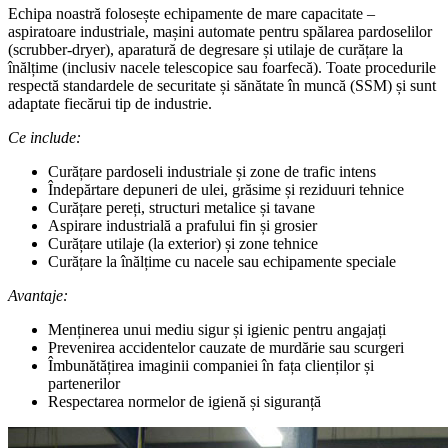
Echipa noastră folosește echipamente de mare capacitate –
aspiratoare industriale, mașini automate pentru spălarea pardoselilor
(scrubber-dryer), aparatură de degresare și utilaje de curățare la
înălțime (inclusiv nacele telescopice sau foarfecă). Toate procedurile
respectă standardele de securitate și sănătate în muncă (SSM) și sunt
adaptate fiecărui tip de industrie.
Ce include:
Curățare pardoseli industriale și zone de trafic intens
Îndepărtare depuneri de ulei, grăsime și reziduuri tehnice
Curățare pereți, structuri metalice și tavane
Aspirare industrială a prafului fin și grosier
Curățare utilaje (la exterior) și zone tehnice
Curățare la înălțime cu nacele sau echipamente speciale
Avantaje:
Menținerea unui mediu sigur și igienic pentru angajați
Prevenirea accidentelor cauzate de murdărie sau scurgeri
Îmbunătățirea imaginii companiei în fața clienților și
partenerilor
Respectarea normelor de igienă și siguranță