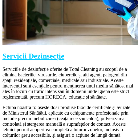
Servicii Dezinsecție
Serviciile de dezinfecție oferite de Total Cleaning au scopul de a
elimina bacteriile, virusurile, ciupercile și alți agenți patogeni din
spații rezidențiale, comerciale, medicale sau industriale. Aceste
intervenții sunt esențiale pentru menținerea unui mediu sănătos, mai
ales în locuri cu trafic intens sau în domenii unde igiena este strict
reglementată, precum HORECA, educație și sănătate.
Echipa noastră folosește doar produse biocide certificate și avizate
de Ministerul Sănătății, aplicate cu echipamente profesionale prin
metode precum nebulizarea (ceață rece sau caldă), pulverizarea
controlată și ștergerea manuală a suprafețelor de contact. Aceste
tehnici permit acoperirea completă a tuturor zonelor, inclusiv a
colțurilor greu accesibile, și asigură o acțiune de lungă durată