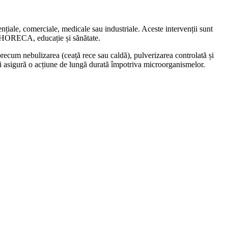
dențiale, comerciale, medicale sau industriale. Aceste intervenții sunt
um HORECA, educație și sănătate.
precum nebulizarea (ceață rece sau caldă), pulverizarea controlată și
 și asigură o acțiune de lungă durată împotriva microorganismelor.