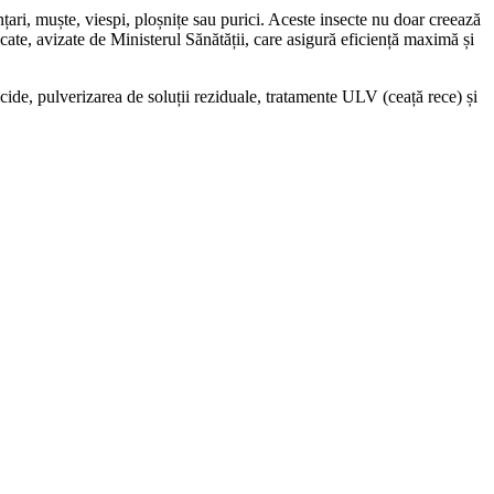
nțari, muște, viespi, ploșnițe sau purici. Aceste insecte nu doar creează
cate, avizate de Ministerul Sănătății, care asigură eficiență maximă și
cide, pulverizarea de soluții reziduale, tratamente ULV (ceață rece) și