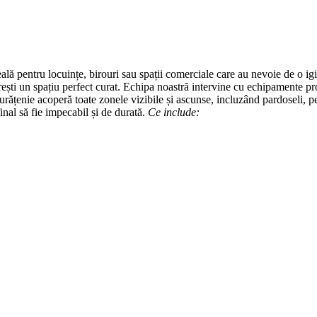
deală pentru locuințe, birouri sau spații comerciale care au nevoie de o i
ești un spațiu perfect curat. Echipa noastră intervine cu echipamente pro
 curățenie acoperă toate zonele vizibile și ascunse, incluzând pardoseli, p
final să fie impecabil și de durată.
Ce include: