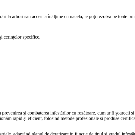
rări la arbori sau acces la înălțime cu nacela, le poți rezolva pe toate pri
i cerințelor specifice.
prevenirea și combaterea infestărilor cu rozătoare, cum ar fi șoarecii și șo
năm rapid și eficient, folosind metode profesionale și produse certificat
ustriale, adaptând planul de deratizare în funcție de tipul și gradul infest