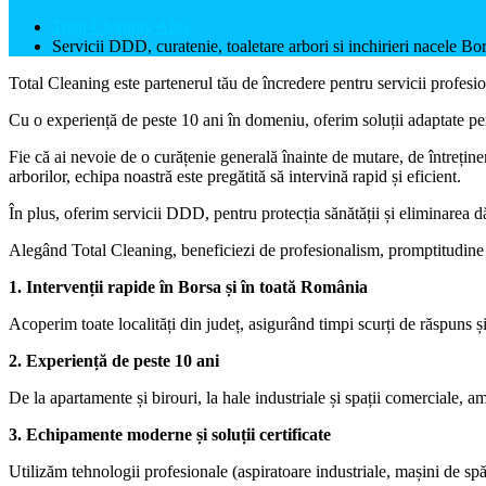
Total Cleaning Alba
Servicii DDD, curatenie, toaletare arbori si inchirieri nacele Bo
Total Cleaning este partenerul tău de încredere pentru servicii profesio
Cu o experiență de peste 10 ani în domeniu, oferim soluții adaptate pen
Fie că ai nevoie de o curățenie generală înainte de mutare, de întreținer
arborilor, echipa noastră este pregătită să intervină rapid și eficient.
În plus, oferim servicii DDD, pentru protecția sănătății și eliminarea dă
Alegând Total Cleaning, beneficiezi de profesionalism, promptitudine ș
1. Intervenții rapide în Borsa și în toată România
Acoperim toate localități din județ, asigurând timpi scurți de răspuns și 
2. Experiență de peste 10 ani
De la apartamente și birouri, la hale industriale și spații comerciale, 
3. Echipamente moderne și soluții certificate
Utilizăm tehnologii profesionale (aspiratoare industriale, mașini de s