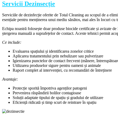
Servicii Dezinsecție
Serviciile de dezinfecție oferite de Total Cleaning au scopul de a elimina
esențiale pentru menținerea unui mediu sănătos, mai ales în locuri cu 
Echipa noastră folosește doar produse biocide certificate și avizate de
ștergerea manuală a suprafețelor de contact. Aceste tehnici permit acop
Ce include:
Evaluarea spațiului și identificarea zonelor critice
Aplicarea tratamentului prin nebulizare sau pulverizare
Igienizarea punctelor de contact frecvent (mânere, întrerupătoar
Utilizarea produselor sigure pentru oameni și animale
Raport complet al intervenției, cu recomandări de întreținere
Avantaje:
Protecție sporită împotriva agenților patogeni
Prevenirea răspândirii bolilor contagioase
Soluții adaptate tipului de spațiu și gradului de utilizare
Eficiență ridicată și timp scurt de reintrare în spațiu