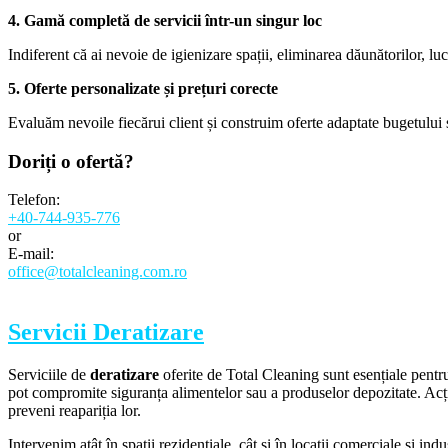
4. Gamă completă de servicii într-un singur loc
Indiferent că ai nevoie de igienizare spații, eliminarea dăunătorilor, luc
5. Oferte personalizate și prețuri corecte
Evaluăm nevoile fiecărui client și construim oferte adaptate bugetului ș
Doriți o
ofertă?
Telefon:
+40-744-935-776
or
E-mail:
office@totalcleaning.com.ro
Servicii Deratizare
Serviciile de
deratizare
oferite de Total Cleaning sunt esențiale pentru 
pot compromite siguranța alimentelor sau a produselor depozitate. Acțio
preveni reapariția lor.
Intervenim atât în spații rezidențiale, cât și în locații comerciale și ind