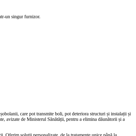
ntr-un singur furnizor.
bolanii, care pot transmite boli, pot deteriora structuri și instalații și
e, avizate de Ministerul Sănătății, pentru a elimina dăunătorii și a
ării. Oferim soluții personalizate, de la tratamente unice până la