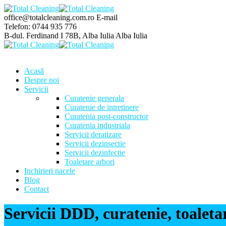
office@totalcleaning.com.ro
E-mail
Telefon:
0744 935 776
B-dul. Ferdinand I 78B, Alba Iulia
Alba Iulia
Acasă
Despre noi
Servicii
Curatenie generala
Curatenie de intretinere
Curatenia post-constructor
Curatenia industriala
Servicii deratizare
Servicii dezinsectie
Servicii dezinfectie
Toaletare arbori
Inchirieri nacele
Blog
Contact
Servicii DDD, curatenie, toaletar