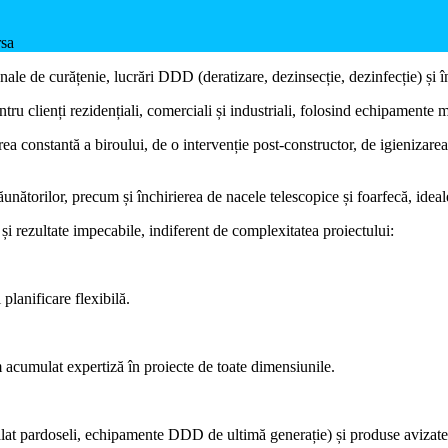
rsa
nale de curățenie, lucrări DDD (deratizare, dezinsecție, dezinfecție) și 
tru clienți rezidențiali, comerciali și industriali, folosind echipamente
ea constantă a biroului, de o intervenție post-constructor, de igienizarea 
unătorilor, precum și închirierea de nacele telescopice și foarfecă, ideale
i rezultate impecabile, indiferent de complexitatea proiectului:
planificare flexibilă.
am acumulat expertiză în proiecte de toate dimensiunile.
pălat pardoseli, echipamente DDD de ultimă generație) și produse avizate 