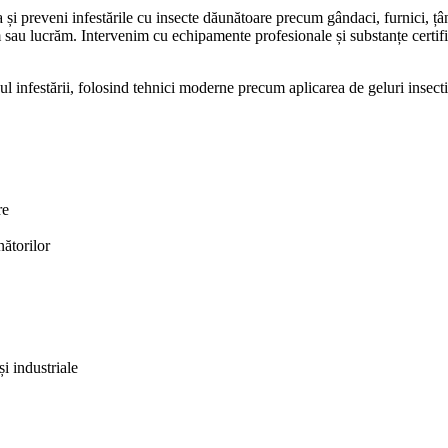
a și preveni infestările cu insecte dăunătoare precum gândaci, furnici, țâ
im sau lucrăm. Intervenim cu echipamente profesionale și substanțe certifi
ul infestării, folosind tehnici moderne precum aplicarea de geluri insecti
re
nătorilor
i industriale