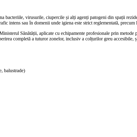
 bacteriile, virusurile, ciupercile și alți agenți patogeni din spații rezi
trafic intens sau în domenii unde igiena este strict reglementată, prec
 Ministerul Sănătății, aplicate cu echipamente profesionale prin metode 
erirea completă a tuturor zonelor, inclusiv a colțurilor greu accesibile,
e, balustrade)