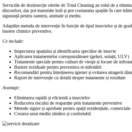
Serviciile de dezinsecție oferite de Total Cleaning au rolul de a elimin
disconfort, dar pot transmite boli și pot contamina spațiile în care tră
siguranță pentru oameni, animale și mediu.
Adaptăm metoda de intervenție în funcție de tipul insectelor și de grad
bariere chimice preventive.
Ce include:
Inspectarea spațiului și identificarea speciilor de insecte
Aplicarea tratamentelor corespunzătoare (geluri, soluții, ULV)
Tratamente speciale pentru cuiburi de viespi și focare de infesta
Bariere reziduale pentru prevenirea re-infestării
Recomandări pentru întreținerea igienei și evitarea atragerii dău
Raport de intervenție cu detalii despre tratamente și rezultate
Avantaje:
Eliminarea rapidă și eficientă a insectelor
Reducerea riscului de reapariție prin tratamente preventive
Metode sigure și aprobate pentru spații rezidențiale, comerciale ș
Crearea unui mediu sănătos și confortabil