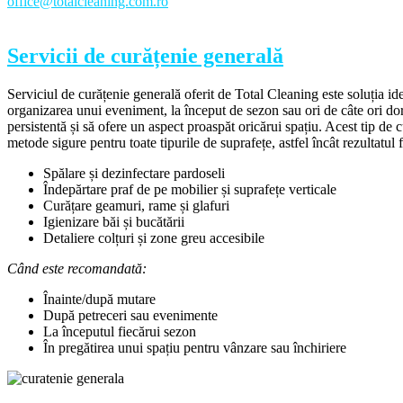
office@totalcleaning.com.ro
Servicii de curățenie generală
Serviciul de curățenie generală oferit de Total Cleaning este soluția i
organizarea unui eveniment, la început de sezon sau ori de câte ori dor
persistentă și să ofere un aspect proaspăt oricărui spațiu. Acest tip de
metode sigure pentru toate tipurile de suprafețe, astfel încât rezultatul 
Spălare și dezinfectare pardoseli
Îndepărtare praf de pe mobilier și suprafețe verticale
Curățare geamuri, rame și glafuri
Igienizare băi și bucătării
Detaliere colțuri și zone greu accesibile
Când este recomandată:
Înainte/după mutare
După petreceri sau evenimente
La începutul fiecărui sezon
În pregătirea unui spațiu pentru vânzare sau închiriere