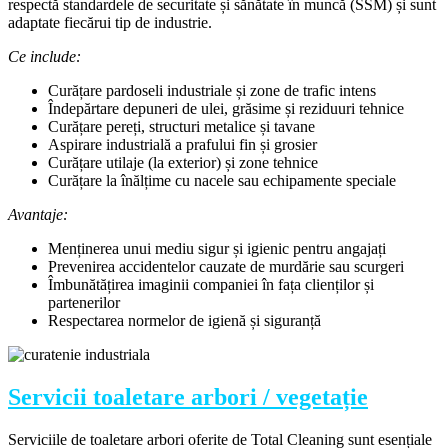
respectă standardele de securitate și sănătate în muncă (SSM) și sunt
adaptate fiecărui tip de industrie.
Ce include:
Curățare pardoseli industriale și zone de trafic intens
Îndepărtare depuneri de ulei, grăsime și reziduuri tehnice
Curățare pereți, structuri metalice și tavane
Aspirare industrială a prafului fin și grosier
Curățare utilaje (la exterior) și zone tehnice
Curățare la înălțime cu nacele sau echipamente speciale
Avantaje:
Menținerea unui mediu sigur și igienic pentru angajați
Prevenirea accidentelor cauzate de murdărie sau scurgeri
Îmbunătățirea imaginii companiei în fața clienților și
partenerilor
Respectarea normelor de igienă și siguranță
Servicii toaletare arbori / vegetație
Serviciile de toaletare arbori oferite de Total Cleaning sunt esențiale