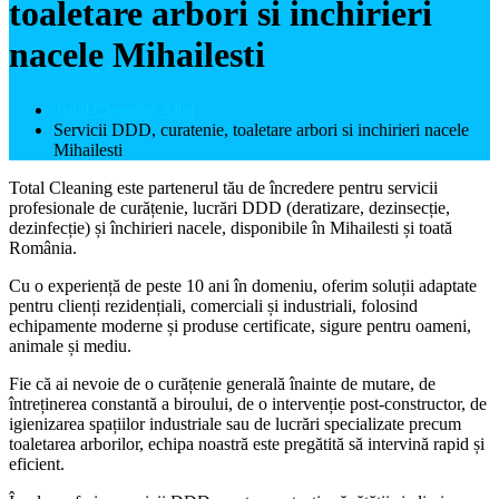
toaletare arbori si inchirieri
nacele Mihailesti
Total Cleaning Alba
Servicii DDD, curatenie, toaletare arbori si inchirieri nacele
Mihailesti
Total Cleaning este partenerul tău de încredere pentru servicii
profesionale de curățenie, lucrări DDD (deratizare, dezinsecție,
dezinfecție) și închirieri nacele, disponibile în Mihailesti și toată
România.
Cu o experiență de peste 10 ani în domeniu, oferim soluții adaptate
pentru clienți rezidențiali, comerciali și industriali, folosind
echipamente moderne și produse certificate, sigure pentru oameni,
animale și mediu.
Fie că ai nevoie de o curățenie generală înainte de mutare, de
întreținerea constantă a biroului, de o intervenție post-constructor, de
igienizarea spațiilor industriale sau de lucrări specializate precum
toaletarea arborilor, echipa noastră este pregătită să intervină rapid și
eficient.