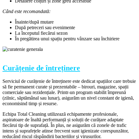
Detaliere colțuri și zone greu accesibile
Când este recomandată:
Înainte/după mutare
După petreceri sau evenimente
La începutul fiecărui sezon
În pregătirea unui spațiu pentru vânzare sau închiriere
Curățenie de întreținere
Serviciul de curățenie de întreținere este dedicat spațiilor care trebuie
să fie permanent curate și prezentabile – birouri, magazine, spații
comerciale sau rezidențiale. Printr-un program stabilit împreună
(zilnic, săptămânal sau lunar), asigurăm un nivel constant de igienă,
economisind timp și resurse.
Echipa Total Cleaning utilizează echipamente profesionale,
aspiratoare de înaltă performanță și soluții de curățare adaptate
fiecărui tip de suprafață. În plus, ne asigurăm că zonele de trafic
intens și suprafețele atinse frecvent sunt igienizate corespunzător,
reducând riscul răspândirii bacteriilor și virusurilor.