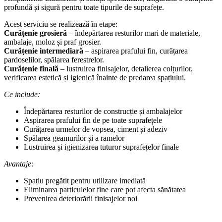
profundă și sigură pentru toate tipurile de suprafețe.
Acest serviciu se realizează în etape:
Curățenie grosieră
– îndepărtarea resturilor mari de materiale,
ambalaje, moloz și praf grosier.
Curățenie intermediară
– aspirarea prafului fin, curățarea
pardoselilor, spălarea ferestrelor.
Curățenie finală
– lustruirea finisajelor, detalierea colțurilor,
verificarea estetică și igienică înainte de predarea spațiului.
Ce include:
Îndepărtarea resturilor de construcție și ambalajelor
Aspirarea prafului fin de pe toate suprafețele
Curățarea urmelor de vopsea, ciment și adeziv
Spălarea geamurilor și a ramelor
Lustruirea și igienizarea tuturor suprafețelor finale
Avantaje:
Spațiu pregătit pentru utilizare imediată
Eliminarea particulelor fine care pot afecta sănătatea
Prevenirea deteriorării finisajelor noi