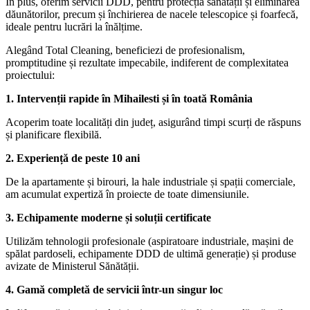
În plus, oferim servicii DDD, pentru protecția sănătății și eliminarea
dăunătorilor, precum și închirierea de nacele telescopice și foarfecă,
ideale pentru lucrări la înălțime.
Alegând Total Cleaning, beneficiezi de profesionalism,
promptitudine și rezultate impecabile, indiferent de complexitatea
proiectului:
1. Intervenții rapide în Mihailesti și în toată România
Acoperim toate localități din județ, asigurând timpi scurți de răspuns
și planificare flexibilă.
2. Experiență de peste 10 ani
De la apartamente și birouri, la hale industriale și spații comerciale,
am acumulat expertiză în proiecte de toate dimensiunile.
3. Echipamente moderne și soluții certificate
Utilizăm tehnologii profesionale (aspiratoare industriale, mașini de
spălat pardoseli, echipamente DDD de ultimă generație) și produse
avizate de Ministerul Sănătății.
4. Gamă completă de servicii într-un singur loc