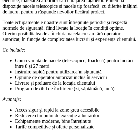
electrice, toaletarea arborilor sau curățarea fațadelor. Punem la
dispoziție nacele telescopice și nacele tip foarfecă, cu diferite înălțimi
de lucru, pentru a răspunde nevoilor fiecărui proiect.
Toate echipamentele noastre sunt întreținute periodic și respectă
normele de siguranță, fiind livrate la locație în condiții optime.
Oferim posibilitatea de a închiria nacela cu sau fără operator
autorizat, în funcție de complexitatea lucrării și experiența clientului.
Ce include:
Gama variată de nacele (telescopice, foarfecă) pentru lucrări
între 8 și 27 metri
Instruire rapidă pentru utilizarea în siguranță
Opțiune de operator autorizat inclus în serviciu
Livrare și preluare de la locația clientului
Program flexibil de închiriere (zi, săptămână, lună)
Avantaje:
Acces sigur și rapid la zone greu accesibile
Reducerea timpului de execuție a lucrărilor
Echipamente moderne, bine întreținute
Tarife competitive și oferte personalizate