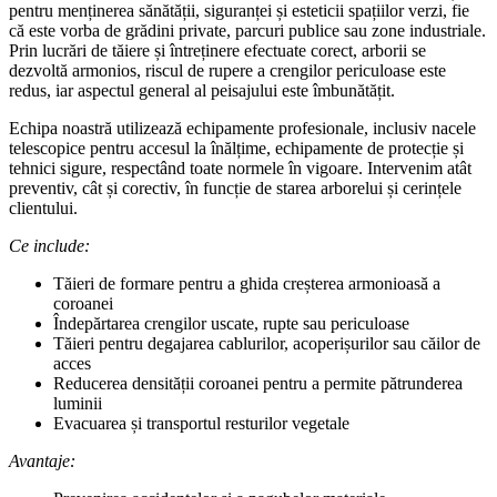
pentru menținerea sănătății, siguranței și esteticii spațiilor verzi, fie
că este vorba de grădini private, parcuri publice sau zone industriale.
Prin lucrări de tăiere și întreținere efectuate corect, arborii se
dezvoltă armonios, riscul de rupere a crengilor periculoase este
redus, iar aspectul general al peisajului este îmbunătățit.
Echipa noastră utilizează echipamente profesionale, inclusiv nacele
telescopice pentru accesul la înălțime, echipamente de protecție și
tehnici sigure, respectând toate normele în vigoare. Intervenim atât
preventiv, cât și corectiv, în funcție de starea arborelui și cerințele
clientului.
Ce include:
Tăieri de formare pentru a ghida creșterea armonioasă a
coroanei
Îndepărtarea crengilor uscate, rupte sau periculoase
Tăieri pentru degajarea cablurilor, acoperișurilor sau căilor de
acces
Reducerea densității coroanei pentru a permite pătrunderea
luminii
Evacuarea și transportul resturilor vegetale
Avantaje: