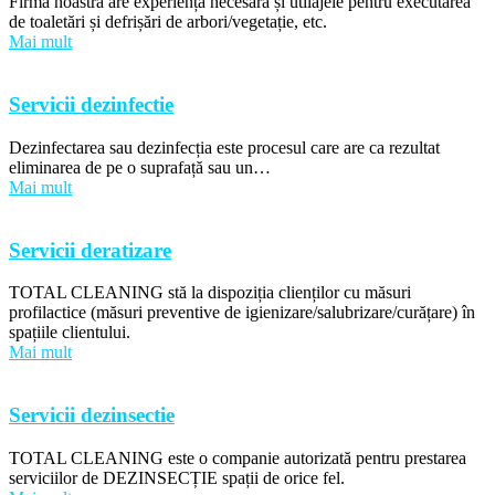
Firma noastră are experiența necesară și utilajele pentru executarea
de toaletări și defrișări de arbori/vegetație, etc.
Mai mult
Servicii dezinfectie
Dezinfectarea sau dezinfecția este procesul care are ca rezultat
eliminarea de pe o suprafață sau un…
Mai mult
Servicii deratizare
TOTAL CLEANING stă la dispoziția clienților cu măsuri
profilactice (măsuri preventive de igienizare/salubrizare/curățare) în
spațiile clientului.
Mai mult
Servicii dezinsectie
TOTAL CLEANING este o companie autorizată pentru prestarea
serviciilor de DEZINSECȚIE spații de orice fel.