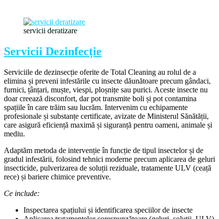
servicii deratizare
Servicii Dezinfecție
Serviciile de dezinsecție oferite de Total Cleaning au rolul de a
elimina și preveni infestările cu insecte dăunătoare precum gândaci,
furnici, țânțari, muște, viespi, ploșnițe sau purici. Aceste insecte nu
doar creează disconfort, dar pot transmite boli și pot contamina
spațiile în care trăim sau lucrăm. Intervenim cu echipamente
profesionale și substanțe certificate, avizate de Ministerul Sănătății,
care asigură eficiență maximă și siguranță pentru oameni, animale și
mediu.
Adaptăm metoda de intervenție în funcție de tipul insectelor și de
gradul infestării, folosind tehnici moderne precum aplicarea de geluri
insecticide, pulverizarea de soluții reziduale, tratamente ULV (ceață
rece) și bariere chimice preventive.
Ce include:
Inspectarea spațiului și identificarea speciilor de insecte
Aplicarea tratamentelor corespunzătoare (geluri, soluții, ULV)