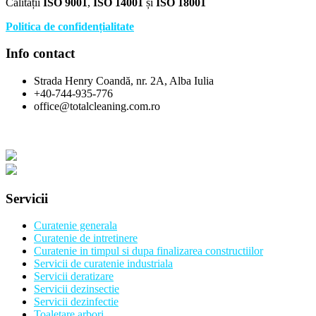
Calității
ISO 9001
,
ISO 14001
și
ISO 18001
Politica de confidențialitate
Info contact
Strada Henry Coandă, nr. 2A, Alba Iulia
+40-744-935-776
office@totalcleaning.com.ro
Servicii
Curatenie generala
Curatenie de intretinere
Curatenie in timpul si dupa finalizarea constructiilor
Servicii de curatenie industriala
Servicii deratizare
Servicii dezinsectie
Servicii dezinfectie
Toaletare arbori