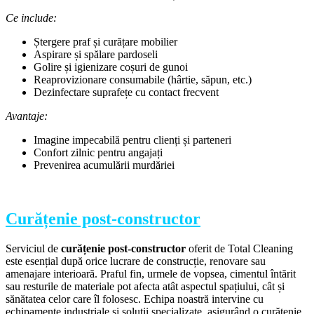
Ce include:
Ștergere praf și curățare mobilier
Aspirare și spălare pardoseli
Golire și igienizare coșuri de gunoi
Reaprovizionare consumabile (hârtie, săpun, etc.)
Dezinfectare suprafețe cu contact frecvent
Avantaje:
Imagine impecabilă pentru clienți și parteneri
Confort zilnic pentru angajați
Prevenirea acumulării murdăriei
Curățenie post-constructor
Serviciul de
curățenie post-constructor
oferit de Total Cleaning
este esențial după orice lucrare de construcție, renovare sau
amenajare interioară. Praful fin, urmele de vopsea, cimentul întărit
sau resturile de materiale pot afecta atât aspectul spațiului, cât și
sănătatea celor care îl folosesc. Echipa noastră intervine cu
echipamente industriale și soluții specializate, asigurând o curățenie