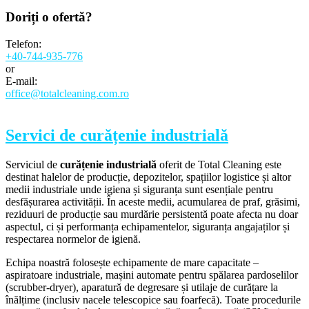
Doriți o
ofertă?
Telefon:
+40-744-935-776
or
E-mail:
office@totalcleaning.com.ro
Servici de curățenie industrială
Serviciul de
curățenie industrială
oferit de Total Cleaning este
destinat halelor de producție, depozitelor, spațiilor logistice și altor
medii industriale unde igiena și siguranța sunt esențiale pentru
desfășurarea activității. În aceste medii, acumularea de praf, grăsimi,
reziduuri de producție sau murdărie persistentă poate afecta nu doar
aspectul, ci și performanța echipamentelor, siguranța angajaților și
respectarea normelor de igienă.
Echipa noastră folosește echipamente de mare capacitate –
aspiratoare industriale, mașini automate pentru spălarea pardoselilor
(scrubber-dryer), aparatură de degresare și utilaje de curățare la
înălțime (inclusiv nacele telescopice sau foarfecă). Toate procedurile