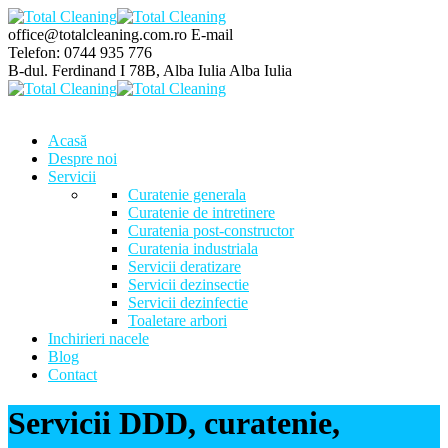
office@totalcleaning.com.ro
E-mail
Telefon:
0744 935 776
B-dul. Ferdinand I 78B, Alba Iulia
Alba Iulia
Acasă
Despre noi
Servicii
Curatenie generala
Curatenie de intretinere
Curatenia post-constructor
Curatenia industriala
Servicii deratizare
Servicii dezinsectie
Servicii dezinfectie
Toaletare arbori
Inchirieri nacele
Blog
Contact
Servicii DDD, curatenie,