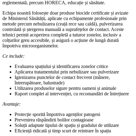
reglementată, precum HORECA, educație și sănătate.
Echipa noastră folosește doar produse biocide certificate și avizate
de Ministerul Sănătății, aplicate cu echipamente profesionale prin
metode precum nebulizarea (ceață rece sau caldă), pulverizarea
controlată și ștergerea manuală a suprafețelor de contact. Aceste
tehnici permit acoperirea completă a tuturor zonelor, inclusiv a
colțurilor greu accesibile, și asigură o acțiune de lungă durată
împotriva microorganismelor.
Ce include:
Evaluarea spațiului și identificarea zonelor critice
Aplicarea tratamentului prin nebulizare sau pulverizare
Igienizarea punctelor de contact frecvent (mânere,
întrerupătoare, balustrade)
Utilizarea produselor sigure pentru oameni și animale
Raport complet al intervenției, cu recomandări de întreținere
Avantaje:
Protecție sporită împotriva agenților patogeni
Prevenirea răspândirii bolilor contagioase
Soluții adaptate tipului de spațiu și gradului de utilizare
Eficiență ridicată și timp scurt de reintrare în spațiu