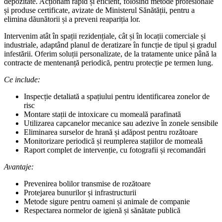
depozitate. Acționăm rapid și eficient, folosind metode profesionale
și produse certificate, avizate de Ministerul Sănătății, pentru a
elimina dăunătorii și a preveni reapariția lor.
Intervenim atât în spații rezidențiale, cât și în locații comerciale și
industriale, adaptând planul de deratizare în funcție de tipul și gradul
infestării. Oferim soluții personalizate, de la tratamente unice până la
contracte de mentenanță periodică, pentru protecție pe termen lung.
Ce include:
Inspecție detaliată a spațiului pentru identificarea zonelor de
risc
Montare stații de intoxicare cu momeală parafinată
Utilizarea capcanelor mecanice sau adezive în zonele sensibile
Eliminarea surselor de hrană și adăpost pentru rozătoare
Monitorizare periodică și reumplerea stațiilor de momeală
Raport complet de intervenție, cu fotografii și recomandări
Avantaje:
Prevenirea bolilor transmise de rozătoare
Protejarea bunurilor și infrastructurii
Metode sigure pentru oameni și animale de companie
Respectarea normelor de igienă și sănătate publică