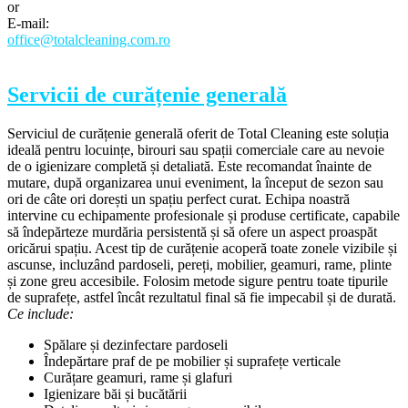
or
E-mail:
office@totalcleaning.com.ro
Servicii de curățenie generală
Serviciul de curățenie generală oferit de Total Cleaning este soluția
ideală pentru locuințe, birouri sau spații comerciale care au nevoie
de o igienizare completă și detaliată. Este recomandat înainte de
mutare, după organizarea unui eveniment, la început de sezon sau
ori de câte ori dorești un spațiu perfect curat. Echipa noastră
intervine cu echipamente profesionale și produse certificate, capabile
să îndepărteze murdăria persistentă și să ofere un aspect proaspăt
oricărui spațiu. Acest tip de curățenie acoperă toate zonele vizibile și
ascunse, incluzând pardoseli, pereți, mobilier, geamuri, rame, plinte
și zone greu accesibile. Folosim metode sigure pentru toate tipurile
de suprafețe, astfel încât rezultatul final să fie impecabil și de durată.
Ce include:
Spălare și dezinfectare pardoseli
Îndepărtare praf de pe mobilier și suprafețe verticale
Curățare geamuri, rame și glafuri
Igienizare băi și bucătării