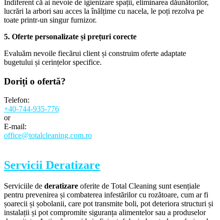
Indiferent că ai nevoie de igienizare spații, eliminarea dăunătorilor,
lucrări la arbori sau acces la înălțime cu nacela, le poți rezolva pe
toate printr-un singur furnizor.
5. Oferte personalizate și prețuri corecte
Evaluăm nevoile fiecărui client și construim oferte adaptate
bugetului și cerințelor specifice.
Doriți o
ofertă?
Telefon:
+40-744-935-776
or
E-mail:
office@totalcleaning.com.ro
Servicii Deratizare
Serviciile de
deratizare
oferite de Total Cleaning sunt esențiale
pentru prevenirea și combaterea infestărilor cu rozătoare, cum ar fi
șoarecii și șobolanii, care pot transmite boli, pot deteriora structuri și
instalații și pot compromite siguranța alimentelor sau a produselor